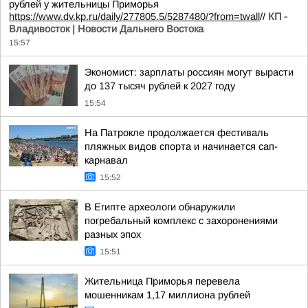
рублей у жительницы Приморья
https://www.dv.kp.ru/daily/277805.5/5287480/?from=twall
//
КП -
Владивосток | Новости Дальнего Востока
15:57
Экономист: зарплаты россиян могут вырасти
до 137 тысяч рублей к 2027 году
15:54
На Патрокле продолжается фестиваль
пляжных видов спорта и начинается сап-
карнавал
15:52
В Египте археологи обнаружили
погребальный комплекс с захоронениями
разных эпох
15:51
Жительница Приморья перевела
мошенникам 1,17 миллиона рублей