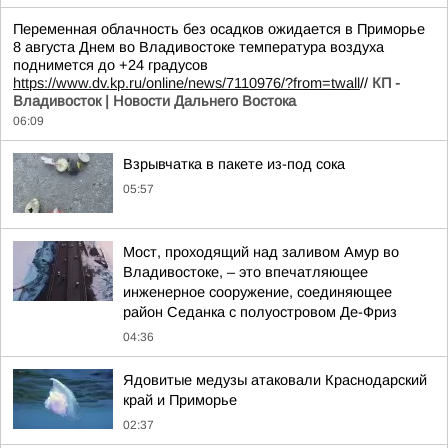
Переменная облачность без осадков ожидается в Приморье
8 августа Днем во Владивостоке температура воздуха
поднимется до +24 градусов
https://www.dv.kp.ru/online/news/7110976/?from=twall
//
КП -
Владивосток | Новости Дальнего Востока
06:09
Взрывчатка в пакете из-под сока
05:57
Мост, проходящий над заливом Амур во
Владивостоке, – это впечатляющее
инженерное сооружение, соединяющее
район Седанка с полуостровом Де-Фриз
04:36
Ядовитые медузы атаковали Краснодарский
край и Приморье
02:37