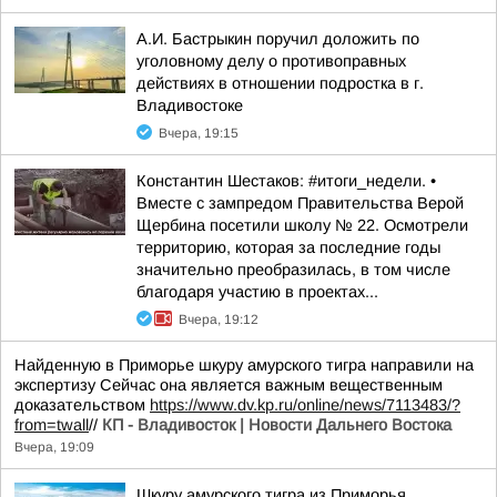
А.И. Бастрыкин поручил доложить по
уголовному делу о противоправных
действиях в отношении подростка в г.
Владивостоке
Вчера, 19:15
Константин Шестаков: #итоги_недели. •
Вместе с зампредом Правительства Верой
Щербина посетили школу № 22. Осмотрели
территорию, которая за последние годы
значительно преобразилась, в том числе
благодаря участию в проектах...
Вчера, 19:12
Найденную в Приморье шкуру амурского тигра направили на
экспертизу Сейчас она является важным вещественным
доказательством
https://www.dv.kp.ru/online/news/7113483/?
from=twall
//
КП - Владивосток | Новости Дальнего Востока
Вчера, 19:09
Шкуру амурского тигра из Приморья