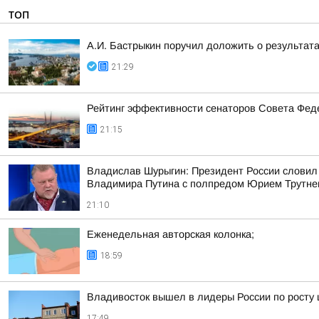
ТОП
А.И. Бастрыкин поручил доложить о результат
21:29
Рейтинг эффективности сенаторов Совета Феде
21:15
Владислав Шурыгин: Президент России словил
Владимира Путина с полпредом Юрием Трутн
21:10
Еженедельная авторская колонка;
18:59
Владивосток вышел в лидеры России по росту 
17:49