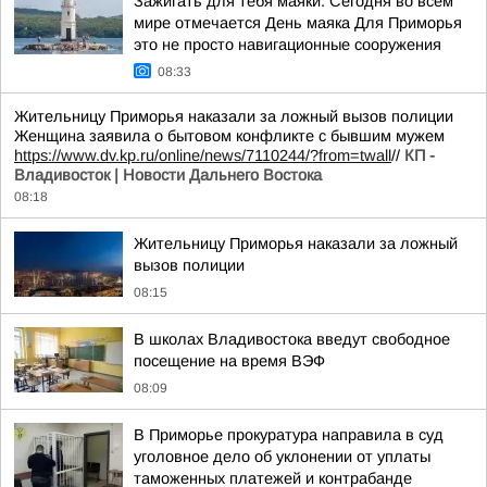
Зажигать для тебя маяки. Сегодня во всём
мире отмечается День маяка Для Приморья
это не просто навигационные сооружения
08:33
Жительницу Приморья наказали за ложный вызов полиции
Женщина заявила о бытовом конфликте с бывшим мужем
https://www.dv.kp.ru/online/news/7110244/?from=twall
//
КП -
Владивосток | Новости Дальнего Востока
08:18
Жительницу Приморья наказали за ложный
вызов полиции
08:15
В школах Владивостока введут свободное
посещение на время ВЭФ
08:09
В Приморье прокуратура направила в суд
уголовное дело об уклонении от уплаты
таможенных платежей и контрабанде