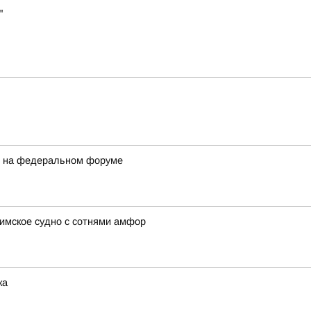
"
и на федеральном форуме
имское судно с сотнями амфор
ка