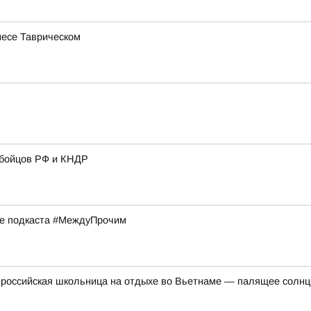
несе Таврическом
 бойцов РФ и КНДР
ске подкаста #МеждуПрочим
российская школьница на отдыхе во Вьетнаме — палящее солнце 