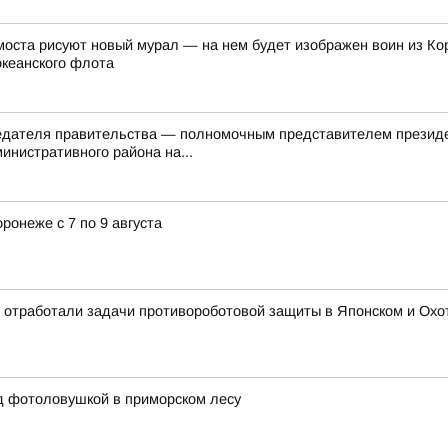
оста рисуют новый мурал — на нем будет изображен воин из Ко
океанского флота
седателя правительства — полномочным представителем презид
инистративного района на...
ронеже с 7 по 9 августа
 отработали задачи противороботовой защиты в Японском и Охотс
д фотоловушкой в приморском лесу