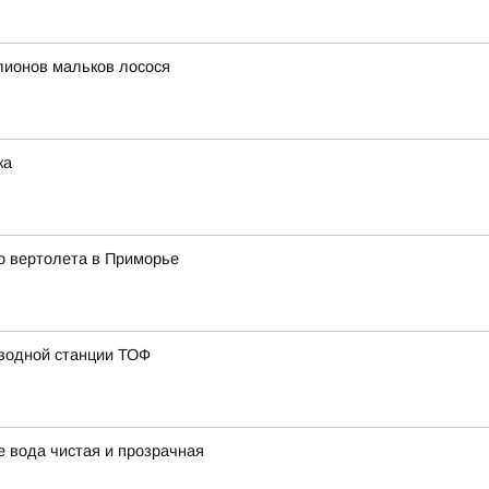
лионов мальков лосося
ка
о вертолета в Приморье
 водной станции ТОФ
 вода чистая и прозрачная