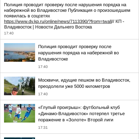
Полиция проводит проверку после нарушения порядка на
набережной во Владивостоке Публикация о произошедшем
появилась в соцсетях
https://www.dv.kp.ru/online/news/7113390/?from=twall
//
КП -
Владивосток | Новости Дальнего Востока
17:40
Полиция проводит проверку после
нарушения порядка на набережной во
Владивостоке
17:40
Москвичи, идущие пешком во Владивосток,
преодолели уже 5000 километров
17:40
«Глупый проигрыш»: футбольный клуб
«Динамо-Владивосток» потерпел третье
поражение в «Золоте» Второй лиги
17:31