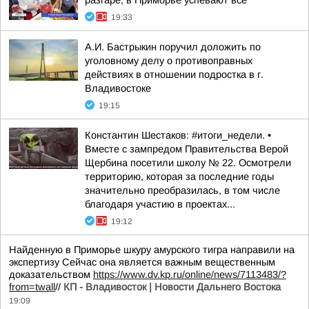
разгаре, в Приморье успевают всё
19:33
А.И. Бастрыкин поручил доложить по
уголовному делу о противоправных
действиях в отношении подростка в г.
Владивостоке
19:15
Константин Шестаков: #итоги_недели. •
Вместе с зампредом Правительства Верой
Щербина посетили школу № 22. Осмотрели
территорию, которая за последние годы
значительно преобразилась, в том числе
благодаря участию в проектах...
19:12
Найденную в Приморье шкуру амурского тигра направили на
экспертизу Сейчас она является важным вещественным
доказательством
https://www.dv.kp.ru/online/news/7113483/?
from=twall
//
КП - Владивосток | Новости Дальнего Востока
19:09