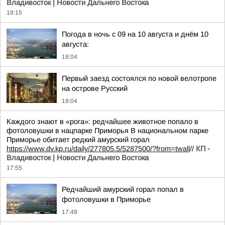
Владивосток | Новости Дальнего Востока
18:15
Погода в ночь с 09 на 10 августа и днём 10
августа:
18:04
Первый заезд состоялся по новой велотропе
на острове Русский
18:04
Каждого знают в «рога»: редчайшее животное попало в
фотоловушки в нацпарке Приморья В национальном парке
Приморье обитает редкий амурский горал
https://www.dv.kp.ru/daily/277805.5/5287500/?from=twall
//
КП -
Владивосток | Новости Дальнего Востока
17:55
Редчайший амурский горал попал в
фотоловушки в Приморье
17:49