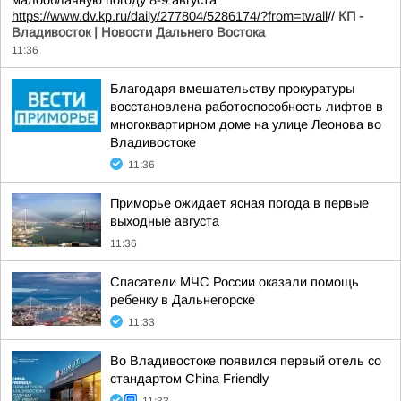
малооблачную погоду 8-9 августа
https://www.dv.kp.ru/daily/277804/5286174/?from=twall
//
КП -
Владивосток | Новости Дальнего Востока
11:36
Благодаря вмешательству прокуратуры
восстановлена работоспособность лифтов в
многоквартирном доме на улице Леонова во
Владивостоке
11:36
Приморье ожидает ясная погода в первые
выходные августа
11:36
Спасатели МЧС России оказали помощь
ребенку в Дальнегорске
11:33
Во Владивостоке появился первый отель со
стандартом China Friendly