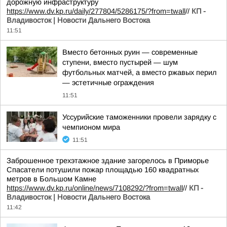
дорожную инфраструктуру
https://www.dv.kp.ru/daily/277804/5286175/?from=twall
//
КП -
Владивосток | Новости Дальнего Востока
11:51
Вместо бетонных руин — современные
ступени, вместо пустырей — шум
футбольных матчей, а вместо ржавых перил
— эстетичные ограждения
11:51
Уссурийские таможенники провели зарядку с
чемпионом мира
11:51
Заброшенное трехэтажное здание загорелось в Приморье
Спасатели потушили пожар площадью 160 квадратных
метров в Большом Камне
https://www.dv.kp.ru/online/news/7108292/?from=twall
//
КП -
Владивосток | Новости Дальнего Востока
11:42