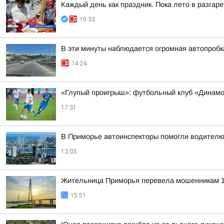
Каждый день как праздник. Пока лето в разгар
19:33
В эти минуты наблюдается огромная автопробка
14:24
«Глупый проигрыш»: футбольный клуб «Динамо
17:31
В Приморье автоинспекторы помогли водителю
13:03
Жительница Приморья перевела мошенникам 1
15:51