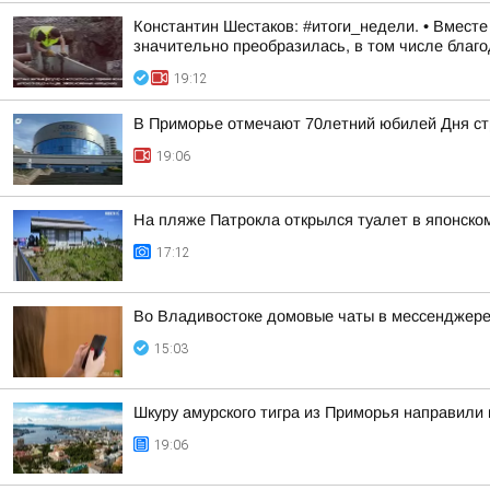
Константин Шестаков: #итоги_недели. • Вмест
значительно преобразилась, в том числе благод
19:12
В Приморье отмечают 70летний юбилей Дня с
19:06
На пляже Патрокла открылся туалет в японско
17:12
Во Владивостоке домовые чаты в мессенджере
15:03
Шкуру амурского тигра из Приморья направили 
19:06