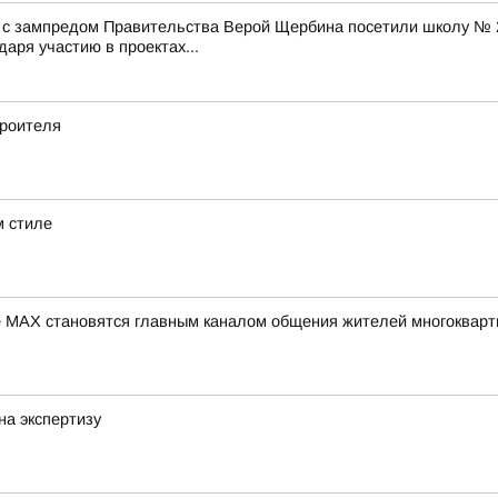
е с зампредом Правительства Верой Щербина посетили школу № 
аря участию в проектах...
троителя
м стиле
 МАХ становятся главным каналом общения жителей многокварт
на экспертизу