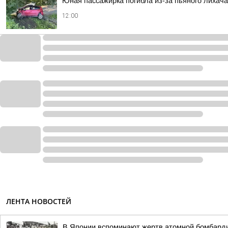
Юная пассажирка погибла из-за пьяного лихача
12:00
ЛЕНТА НОВОСТЕЙ
В Японии вспоминают жертв атомной бомбарди