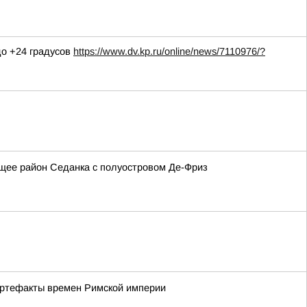
до +24 градусов
https://www.dv.kp.ru/online/news/7110976/?
щее район Седанка с полуостровом Де-Фриз
артефакты времен Римской империи