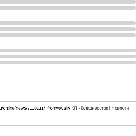
ru/online/news/7110911/?from=twall
//
КП - Владивосток | Новости