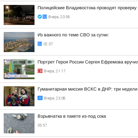
Полицейские Владивостока проводят проверку
Вчера, 20:58
Из важного по теме СВО за сутки:
02:07
Портрет Героя России Сергея Ефремова вручи
Вчера, 21:17
Гуманитарная миссия ВСКС в ДНР: три недели
Вчера, 23:08
Взрывчатка в пакете из-под сока
05:57