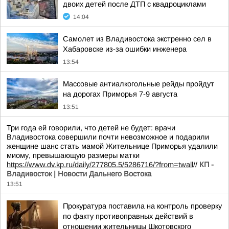
двоих детей после ДТП с квадроциклами
14:04
Самолет из Владивостока экстренно сел в
Хабаровске из-за ошибки инженера
13:54
Массовые антиалкогольные рейды пройдут
на дорогах Приморья 7-9 августа
13:51
Три года ей говорили, что детей не будет: врачи
Владивостока совершили почти невозможное и подарили
женщине шанс стать мамой Жительнице Приморья удалили
миому, превышающую размеры матки
https://www.dv.kp.ru/daily/277805.5/5286716/?from=twall
//
КП -
Владивосток | Новости Дальнего Востока
13:51
Прокуратура поставила на контроль проверку
по факту противоправных действий в
отношении жительницы Шкотовского