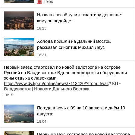
19:06
Назван способ купить квартиру дешевле:
кому он подойдет
18:25
Холода пришли на Дальний Восток,
рассказал синоптик Михаил Леус
18:21
Первый заезд стартовал по новой велотропе на острове
Русский во Владивостоке Вдоль велодорожки оборудовали
зоны отдыха с лавочками
https://www.dv.kp.ru/online/news/7113420/?from=twall
//
КП -
Владивосток | Новости Дальнего Востока
18:15
Погода в ночь с 09 на 10 августа и днём 10
августа:
18:04
Первый заезд состоялся по новой велотропе