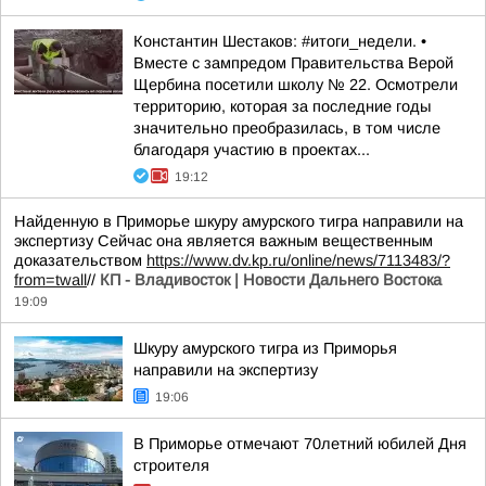
Константин Шестаков: #итоги_недели. •
Вместе с зампредом Правительства Верой
Щербина посетили школу № 22. Осмотрели
территорию, которая за последние годы
значительно преобразилась, в том числе
благодаря участию в проектах...
19:12
Найденную в Приморье шкуру амурского тигра направили на
экспертизу Сейчас она является важным вещественным
доказательством
https://www.dv.kp.ru/online/news/7113483/?
from=twall
//
КП - Владивосток | Новости Дальнего Востока
19:09
Шкуру амурского тигра из Приморья
направили на экспертизу
19:06
В Приморье отмечают 70летний юбилей Дня
строителя