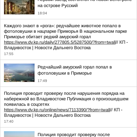
на острове Русский
18:04
Каждого знают в «рога»: редчайшее животное попало в
фотоловушки в нацпарке Приморья В национальном парке
Приморье обитает редкий амурский горал
https://www.dv.kp.ru/daily/277805.5/5287500/?from=twall
//
КП -
Владивосток | Новости Дальнего Востока
17:55
Редчайший амурский горал попал в
фотоловушки в Приморье
17:49
Полиция проводит проверку после нарушения порядка на
набережной во Владивостоке Публикация о произошедшем
появилась в соцсетях
https://www.dv.kp.ru/online/news/7113390/?from=twall
//
КП -
Владивосток | Новости Дальнего Востока
17:40
Полиция проводит проверку после