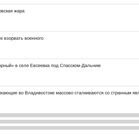
овская жара
е взорвать военного
орный» в селе Евсеевка под Спасском-Дальним
ыхающие во Владивостоке массово сталкиваются со странным я