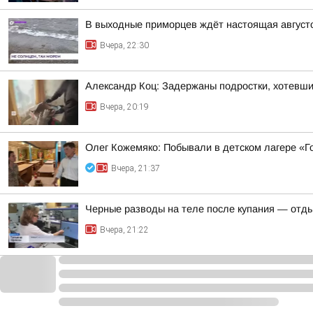
В выходные приморцев ждёт настоящая август
Вчера, 22:30
Александр Коц: Задержаны подростки, хотевши
Вчера, 20:19
Олег Кожемяко: Побывали в детском лагере «Г
Вчера, 21:37
Черные разводы на теле после купания — отд
Вчера, 21:22