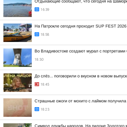
Отдыхающие сообщают, что сегодня на Шаморе
16:39
На Патрокле сегодня проходит SUP FEST 2026
18:58
Во Владивостоке создают мурал с портретами
18:30
До слёз... поговорили о вкусном в новом выпу
18:45
Страшные ожоги от мохито с лаймом получила 
18:23
Символ дружбы народов. На пилоне Золотого м