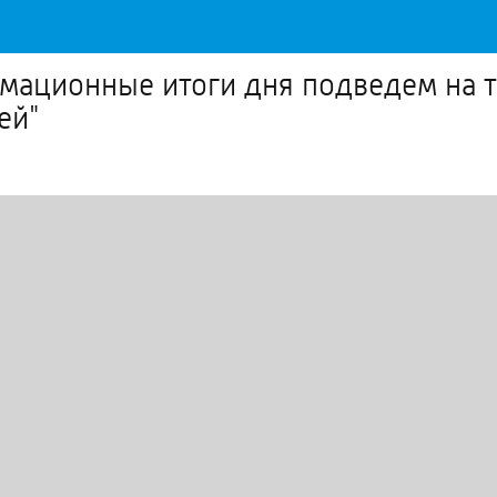
ационные итоги дня подведем на тел
ей"