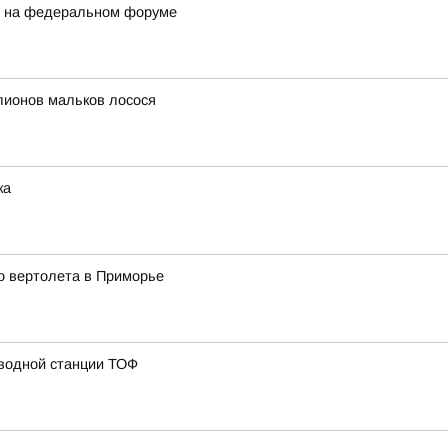
и на федеральном форуме
лионов мальков лосося
ка
о вертолета в Приморье
 водной станции ТОФ