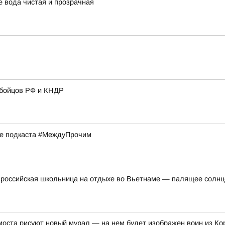
 вода чистая и прозрачная
 бойцов РФ и КНДР
ске подкаста #МеждуПрочим
российская школьница на отдыхе во Вьетнаме — палящее солнце 
оста рисуют новый мурал — на нем будет изображен воин из Ко