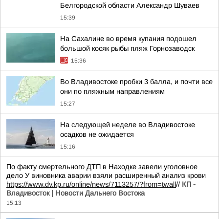
Белгородской области Александр Шуваев
15:39
На Сахалине во время купания подошел
большой косяк рыбы пляж Горнозаводск
15:36
Во Владивостоке пробки 3 балла, и почти все
они по пляжным направлениям
15:27
На следующей неделе во Владивостоке
осадков не ожидается
15:16
По факту смертельного ДТП в Находке завели уголовное
дело У виновника аварии взяли расширенный анализ крови
https://www.dv.kp.ru/online/news/7113257/?from=twall
//
КП -
Владивосток | Новости Дальнего Востока
15:13