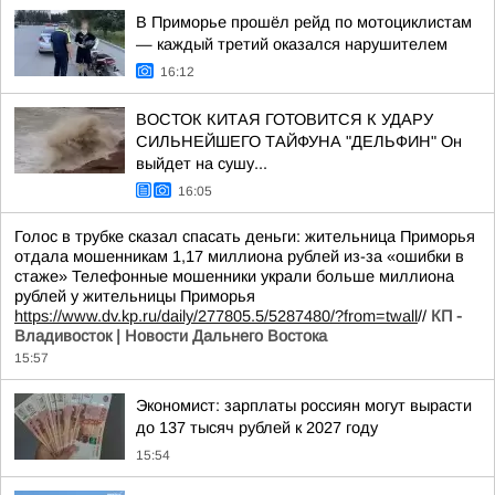
В Приморье прошёл рейд по мотоциклистам
— каждый третий оказался нарушителем
16:12
ВОСТОК КИТАЯ ГОТОВИТСЯ К УДАРУ
СИЛЬНЕЙШЕГО ТАЙФУНА "ДЕЛЬФИН" Он
выйдет на сушу...
16:05
Голос в трубке сказал спасать деньги: жительница Приморья
отдала мошенникам 1,17 миллиона рублей из-за «ошибки в
стаже» Телефонные мошенники украли больше миллиона
рублей у жительницы Приморья
https://www.dv.kp.ru/daily/277805.5/5287480/?from=twall
//
КП -
Владивосток | Новости Дальнего Востока
15:57
Экономист: зарплаты россиян могут вырасти
до 137 тысяч рублей к 2027 году
15:54