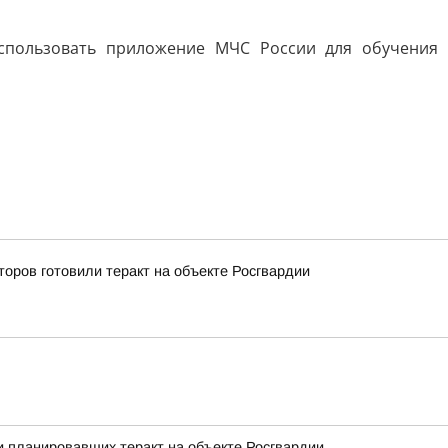
спользовать приложение МЧС России для обучения
оров готовили теракт на объекте Росгвардии
 планировавших теракт на объекте Росгвардии