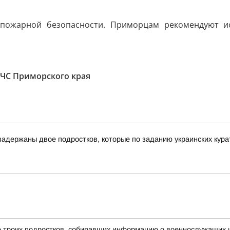
пожарной безопасности. Приморцам рекомендуют и
ЧС Приморского края
адержаны двое подростков, которые по заданию украинских курат
 троих подростков, собиравших информацию о военнослужащих и