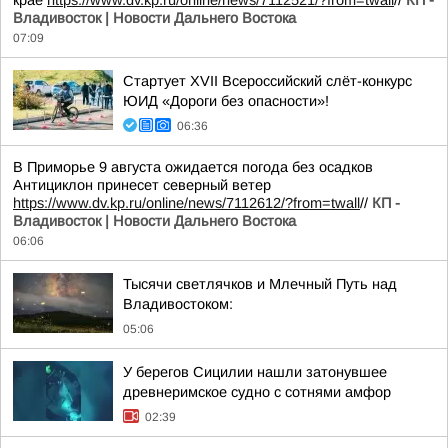
крае
https://www.dv.kp.ru/online/news/7112521/?from=twall
//
КП -
Владивосток | Новости Дальнего Востока
07:09
Стартует XVII Всероссийский слёт-конкурс
ЮИД «Дороги без опасности»!
06:36
В Приморье 9 августа ожидается погода без осадков
Антициклон принесет северный ветер
https://www.dv.kp.ru/online/news/7112612/?from=twall
//
КП -
Владивосток | Новости Дальнего Востока
06:06
Тысячи светлячков и Млечный Путь над
Владивостоком:
05:06
У берегов Сицилии нашли затонувшее
древнеримское судно с сотнями амфор
02:39