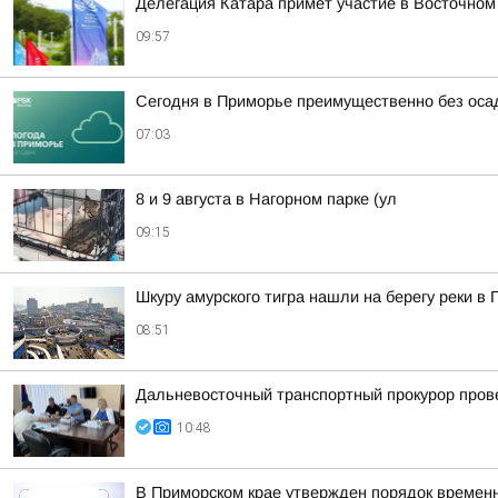
Делегация Катара примет участие в Восточно
09:57
Сегодня в Приморье преимущественно без оса
07:03
8 и 9 августа в Нагорном парке (ул
09:15
Шкуру амурского тигра нашли на берегу реки в
08:51
Дальневосточный транспортный прокурор пров
10:48
В Приморском крае утвержден порядок временн