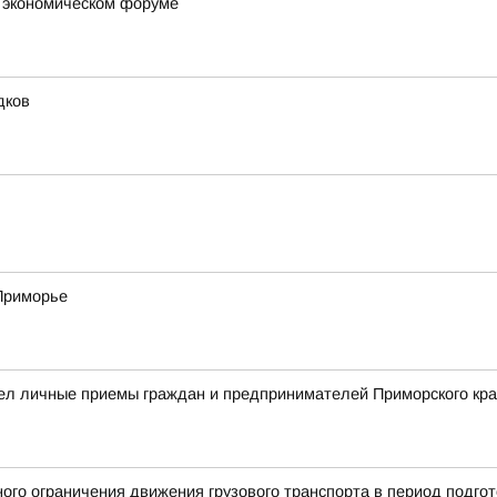
м экономическом форуме
дков
 Приморье
ел личные приемы граждан и предпринимателей Приморского кр
ого ограничения движения грузового транспорта в период подгот