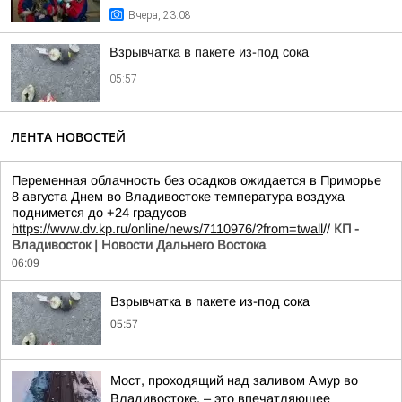
Вчера, 23:08
Взрывчатка в пакете из-под сока
05:57
ЛЕНТА НОВОСТЕЙ
Переменная облачность без осадков ожидается в Приморье
8 августа Днем во Владивостоке температура воздуха
поднимется до +24 градусов
https://www.dv.kp.ru/online/news/7110976/?from=twall
//
КП -
Владивосток | Новости Дальнего Востока
06:09
Взрывчатка в пакете из-под сока
05:57
Мост, проходящий над заливом Амур во
Владивостоке, – это впечатляющее