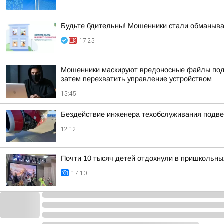
Будьте бдительны! Мошенники стали обманыва
17:25
Мошенники маскируют вредоносные файлы под 
затем перехватить управление устройством
15:45
Бездействие инженера техобслуживания подве
12:12
Почти 10 тысяч детей отдохнули в пришкольных
17:10