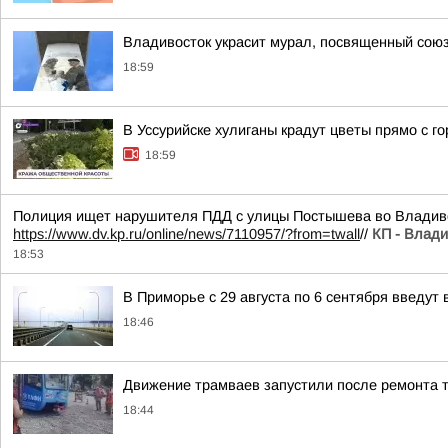
Владивосток украсит мурал, посвященный сою
18:59
В Уссурийске хулиганы крадут цветы прямо с г
18:59
Полиция ищет нарушителя ПДД с улицы Постышева во Владиво
https://www.dv.kp.ru/online/news/7110957/?from=twall
//
КП - Влади
18:53
В Приморье с 29 августа по 6 сентября введут
18:46
Движение трамваев запустили после ремонта 
18:44