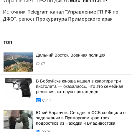
Управление ГП РФ по ДФО в
МАХ
,
вконтакте
Источник:
Telegram-канал "Управление ГП РФ по
ДФО"
, репост
Прокуратура Приморского края
ТОП
Дальний Восток. Военная полиция
02:07
В Бобруйске юноша нашел в квартире три
пистолета — оказалаось, что это семейная
реликвия, которую прятал дядя
01:17
Юрий Баранчик: Сегодня в ФСБ сообщили о
задержании в Приморском крае трех
подростков из Находки и Владивостока