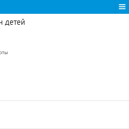
ч детей
боты