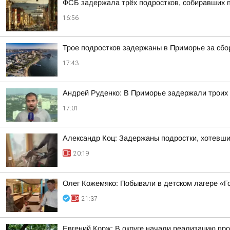
ФСБ задержала трёх подростков, собиравших 
16:56
Трое подростков задержаны в Приморье за сб
17:43
Андрей Руденко: В Приморье задержали троих 
17:01
Александр Коц: Задержаны подростки, хотевши
20:19
Олег Кожемяко: Побывали в детском лагере «Г
21:37
Евгений Корж: В округе начали реализацию про