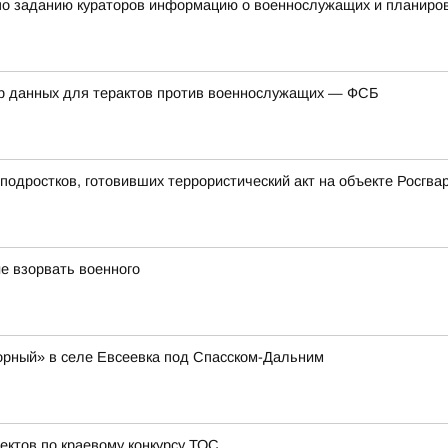
по заданию кураторов информацию о военнослужащих и планиров
ор данных для терактов против военнослужащих — ФСБ
подростков, готовивших террористический акт на объекте Росгв
е взорвать военного
орный» в селе Евсеевка под Спасском-Дальним
ектов по краевому конкурсу ТОС