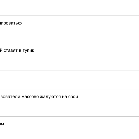
мироваться
й ставят в тупик
льзователи массово жалуются на сбои
ым