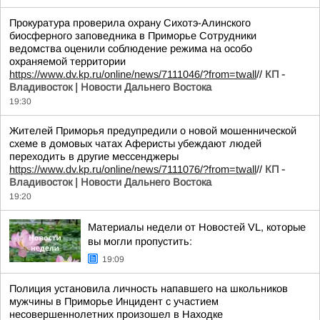
Прокуратура проверила охрану Сихотэ-Алинского
биосферного заповедника в Приморье Сотрудники
ведомства оценили соблюдение режима на особо
охраняемой территории
https://www.dv.kp.ru/online/news/7111046/?from=twall
//
КП -
Владивосток | Новости Дальнего Востока
19:30
Жителей Приморья предупредили о новой мошеннической
схеме в домовых чатах Аферисты убеждают людей
переходить в другие мессенджеры
https://www.dv.kp.ru/online/news/7111076/?from=twall
//
КП -
Владивосток | Новости Дальнего Востока
19:20
Материалы недели от Новостей VL, которые
вы могли пропустить:
19:09
Полиция установила личность напавшего на школьников
мужчины в Приморье Инцидент с участием
несовершеннолетних произошел в Находке