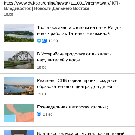
https://www.dv.kp.ru/online/news/7111001/?from=twall
//
КП -
Владивосток | Новости Дальнего Востока
19:09
Тропа осьминога с видом на пляж Рица в
новых работах Татьяны Невежиной
19:09
В Уссурийске продолжают выявлять
нарушителей у воды
19:09
Резидент СПВ сорвал проект создания
образовательного центра для детей
19:01
Еженедельная авторская колонка;
18:59
Владивосток украсит мурал, посвященный