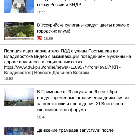
союзу России и КНДР
18:59
В Уссурийске хулиганы крадут цветы прямо с
городских клумб
18:59
Полиция ищет нарушителя ПДД с улицы Постышева во
Владивостоке Видео с вызывающим поведением мужчины на
дороге появилось в социальных сетях
https://www.dv.kp.ru/online/news/7110957/?from=twall
//
КП -
Владивосток | Новости Дальнего Востока
18:53
В Приморье с 29 августа по 6 сентября
введут временные ограничения движения из-
за подготовки и проведения XI Восточного
экономического форума
18:46
Движение трамваев запустили после