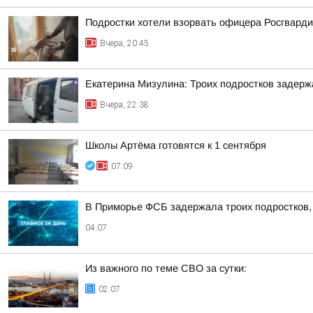
Подростки хотели взорвать офицера Росгварди
Вчера, 20:45
Екатерина Мизулина: Троих подростков задерж
Вчера, 22:38
Школы Артёма готовятся к 1 сентября
07:09
В Приморье ФСБ задержала троих подростков, 
04:07
Из важного по теме СВО за сутки:
02:07