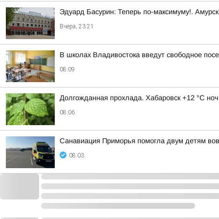
Эдуард Басурин: Теперь по-максимуму!. Амурс
Вчера, 23:21
В школах Владивостока введут свободное пос
08:09
Долгожданная прохлада. Хабаровск +12 °C ноч
08:06
Санавиация Приморья помогла двум детям во
08:03