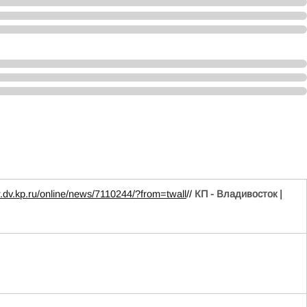
.dv.kp.ru/online/news/7110244/?from=twall
//
КП - Владивосток |