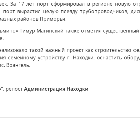
век. За 17 лет порт сформировал в регионе новую о
 порт вырастил целую плеяду трубопроводчиков, дисп
 разных районов Приморья.
озьмино» Тимур Магинский также отметил существенный
я.
еализовало такой важный проект как строительство фел
ия семейному устройству г. Находки, оснастить обор
с. Врангель.
о"
, репост
Администрация Находки