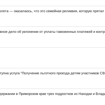
олета — оказалаось, что это семейная реликвия, которую прятал
овное дело об уклонении от уплаты таможенных платежей и конт
оступна услуга "Получение льготного проезда детям участников 
ержании в Приморском крае трех подростков из Находки и Влад