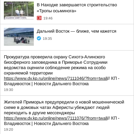
В Находке завершается строительство
«Тропы осьминога»
19:46
Дальний Восток — ближе, чем кажется
19:35
Прокуратура проверила охрану Сихотэ-Алинского
биосферного заповедника в Приморье Сотрудники
ведомства оценили соблюдение режима на особо
охраняемой территории
https://www.dv.kp.ru/online/news/7111046/?from=twall
//
КП -
Владивосток | Новости Дальнего Востока
19:30
Жителей Приморья предупредили о новой мошеннической
схеме в домовых чатах Аферисты убеждают людей
переходить в другие мессенджеры
https://www.dv.kp.ru/online/news/7111076/?from=twall
//
КП -
Владивосток | Новости Дальнего Востока
19:20