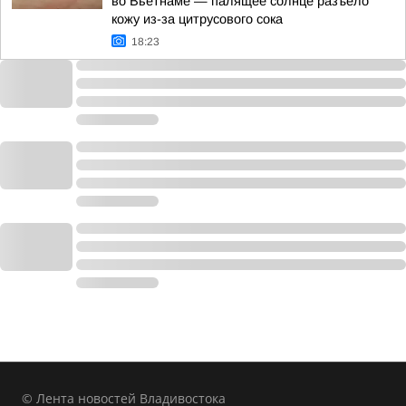
во Вьетнаме — палящее солнце разъело
кожу из-за цитрусового сока
18:23
© Лента новостей Владивостока