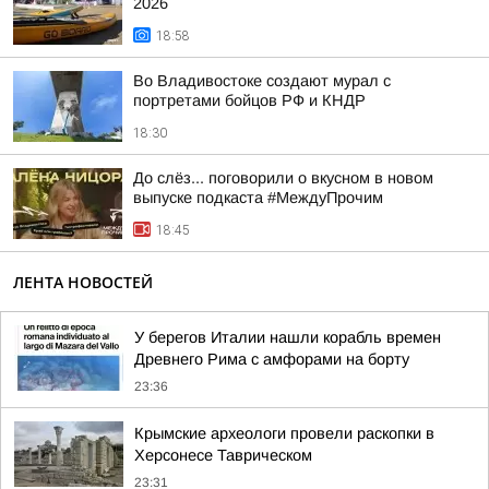
2026
18:58
Во Владивостоке создают мурал с
портретами бойцов РФ и КНДР
18:30
До слёз... поговорили о вкусном в новом
выпуске подкаста #МеждуПрочим
18:45
ЛЕНТА НОВОСТЕЙ
У берегов Италии нашли корабль времен
Древнего Рима с амфорами на борту
23:36
Крымские археологи провели раскопки в
Херсонесе Таврическом
23:31