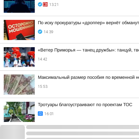
13:21
По иску прокуратуры «дроппер» вернёт обманут
14:39
«Ветер Приморья — танец дружбы»: танцуй, тв
14:42
Максимальный размер пособия по временной нет
15:53
Тротуары благоустраивают по проектам ТОС
16:01