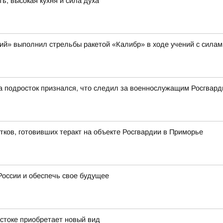
, высокая кухня и сила духа
щий» выполнил стрельбы ракетой «Калибр» в ходе учений с сила
а подросток признался, что следил за военнослужащим Росгвард
тков, готовивших теракт на объекте Росгвардии в Приморье
России и обеспечь свое будущее
остоке приобретает новый вид