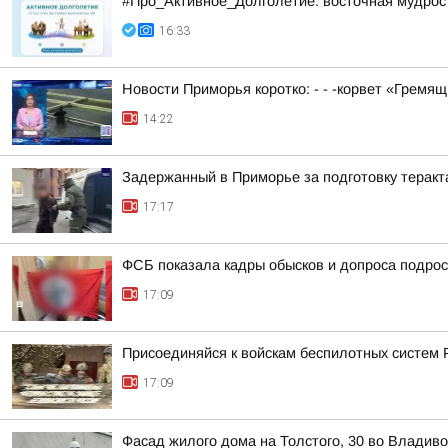
#Про_Активное_Долголетие: восточная мудрость
16:33
Новости Приморья коротко: - - -корвет «Гремя
14:22
Задержанный в Приморье за подготовку теракт
17:17
ФСБ показала кадры обысков и допроса подрос
17:09
Присоединяйся к войскам беспилотных систем 
17:09
Фасад жилого дома на Толстого, 30 во Владив