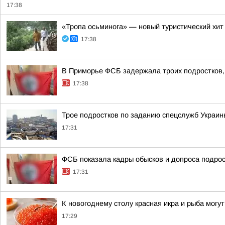
17:38
«Тропа осьминога» — новый туристический хит
17:38
В Приморье ФСБ задержала троих подростков, 
17:38
Трое подростков по заданию спецслужб Украи
17:31
ФСБ показала кадры обысков и допроса подрос
17:31
К новогоднему столу красная икра и рыба могу
17:29