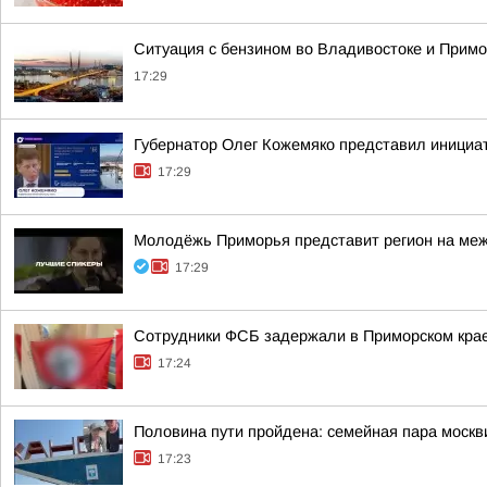
Ситуация с бензином во Владивостоке и Примо
17:29
Губернатор Олег Кожемяко представил инициа
17:29
Молодёжь Приморья представит регион на меж
17:29
Сотрудники ФСБ задержали в Приморском крае
17:24
Половина пути пройдена: семейная пара москв
17:23