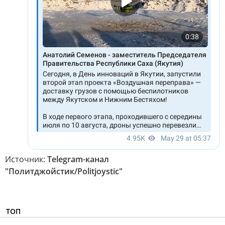
Источник:
Telegram-канал
"Политджойстик/Politjoystic"
ТОП