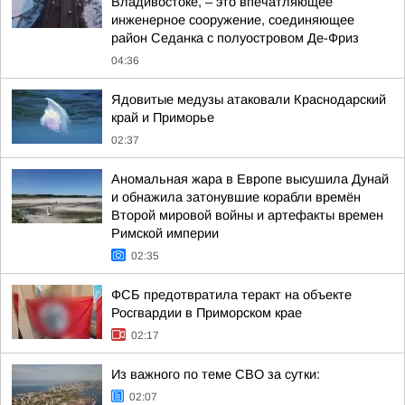
Владивостоке, – это впечатляющее
инженерное сооружение, соединяющее
район Седанка с полуостровом Де-Фриз
04:36
Ядовитые медузы атаковали Краснодарский
край и Приморье
02:37
Аномальная жара в Европе высушила Дунай
и обнажила затонувшие корабли времён
Второй мировой войны и артефакты времен
Римской империи
02:35
ФСБ предотвратила теракт на объекте
Росгвардии в Приморском крае
02:17
Из важного по теме СВО за сутки:
02:07