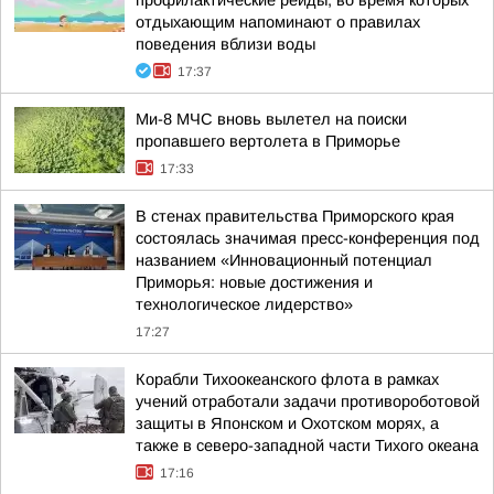
профилактические рейды, во время которых
отдыхающим напоминают о правилах
поведения вблизи воды
17:37
Ми-8 МЧС вновь вылетел на поиски
пропавшего вертолета в Приморье
17:33
В стенах правительства Приморского края
состоялась значимая пресс-конференция под
названием «Инновационный потенциал
Приморья: новые достижения и
технологическое лидерство»
17:27
Корабли Тихоокеанского флота в рамках
учений отработали задачи противороботовой
защиты в Японском и Охотском морях, а
также в северо-западной части Тихого океана
17:16