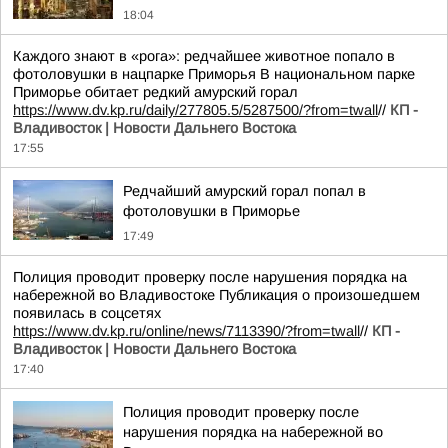
18:04
Каждого знают в «рога»: редчайшее животное попало в
фотоловушки в нацпарке Приморья В национальном парке
Приморье обитает редкий амурский горал
https://www.dv.kp.ru/daily/277805.5/5287500/?from=twall
//
КП -
Владивосток | Новости Дальнего Востока
17:55
Редчайший амурский горал попал в
фотоловушки в Приморье
17:49
Полиция проводит проверку после нарушения порядка на
набережной во Владивостоке Публикация о произошедшем
появилась в соцсетях
https://www.dv.kp.ru/online/news/7113390/?from=twall
//
КП -
Владивосток | Новости Дальнего Востока
17:40
Полиция проводит проверку после
нарушения порядка на набережной во