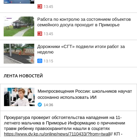
13:45
Работа по контролю за состоянием объектов
семейного досуга проходит в Приморье
13:45
Дорожники «СГТ» подвели итоги работ за
неделю
13:15
ЛЕНТА НОВОСТЕЙ
Минпросвещения России: школьников научат
осознанно использовать ИИ
14:36
Прокуратура проверит обстоятельства нападения на 11-
летнего мальчика в Приморье Информацию о причинении
травм ребенку правоохранители нашли в соцсетях
https://www.dv.kp.ru/online/news/7110433/?from=twall
//
КП -