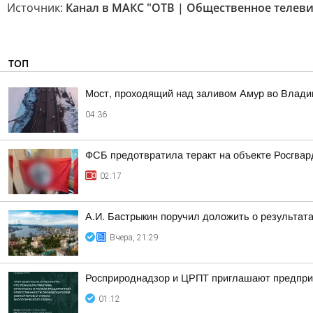
Источник:
Канал в МАКС "ОТВ | Общественное телев
ТОП
Мост, проходящий над заливом Амур во Влади
04:36
ФСБ предотвратила теракт на объекте Росгвар
02:17
А.И. Бастрыкин поручил доложить о результат
Вчера, 21:29
Росприроднадзор и ЦРПТ приглашают предприя
01:12