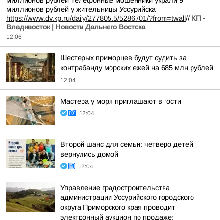
миллионов рублей Телефонные мошенники украли 9
миллионов рублей у жительницы Уссурийска
https://www.dv.kp.ru/daily/277805.5/5286701/?from=twall
//
КП -
Владивосток | Новости Дальнего Востока
12:06
Шестерых приморцев будут судить за
контрабанду морских ежей на 685 млн рублей
12:04
Мастера у моря приглашают в гости
12:04
Второй шанс для семьи: четверо детей
вернулись домой
12:04
Управление градостроительства
администрации Уссурийского городского
округа Приморского края проводит
электронный аукцион по продаже: