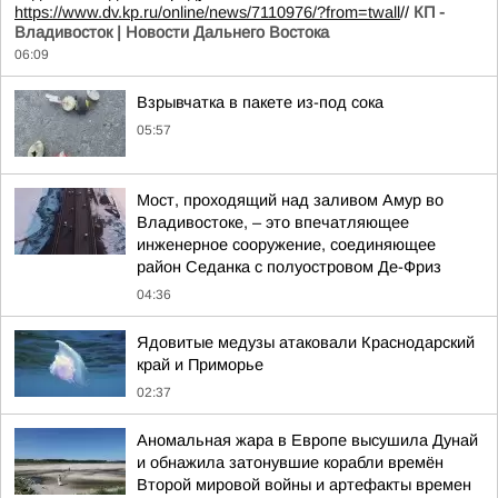
https://www.dv.kp.ru/online/news/7110976/?from=twall
//
КП -
Владивосток | Новости Дальнего Востока
06:09
Взрывчатка в пакете из-под сока
05:57
Мост, проходящий над заливом Амур во
Владивостоке, – это впечатляющее
инженерное сооружение, соединяющее
район Седанка с полуостровом Де-Фриз
04:36
Ядовитые медузы атаковали Краснодарский
край и Приморье
02:37
Аномальная жара в Европе высушила Дунай
и обнажила затонувшие корабли времён
Второй мировой войны и артефакты времен