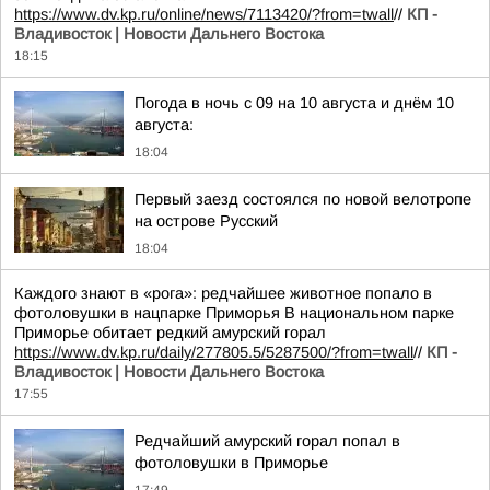
https://www.dv.kp.ru/online/news/7113420/?from=twall
//
КП -
Владивосток | Новости Дальнего Востока
18:15
Погода в ночь с 09 на 10 августа и днём 10
августа:
18:04
Первый заезд состоялся по новой велотропе
на острове Русский
18:04
Каждого знают в «рога»: редчайшее животное попало в
фотоловушки в нацпарке Приморья В национальном парке
Приморье обитает редкий амурский горал
https://www.dv.kp.ru/daily/277805.5/5287500/?from=twall
//
КП -
Владивосток | Новости Дальнего Востока
17:55
Редчайший амурский горал попал в
фотоловушки в Приморье