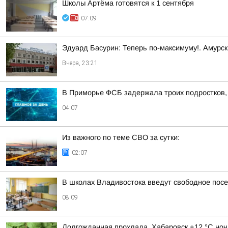
Школы Артёма готовятся к 1 сентября
07:09
Эдуард Басурин: Теперь по-максимуму!. Амурс
Вчера, 23:21
В Приморье ФСБ задержала троих подростков, 
04:07
Из важного по теме СВО за сутки:
02:07
В школах Владивостока введут свободное пос
08:09
Долгожданная прохлада. Хабаровск +12 °C ноч