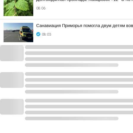
08:06
Санавиация Приморья помогла двум детям во
08:03