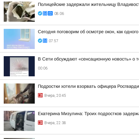
Полицейские задержали жительницу Владивост
08:06
Сегодня поговорим об осмотре окон, как одног
07:57
В Сети обсуждают «сенсационную новость» о т
00:06
Подростки хотели взорвать офицера Росгварди
Вчера, 20:45
Екатерина Мизулина: Троих подростков задерж
Вчера, 22:38