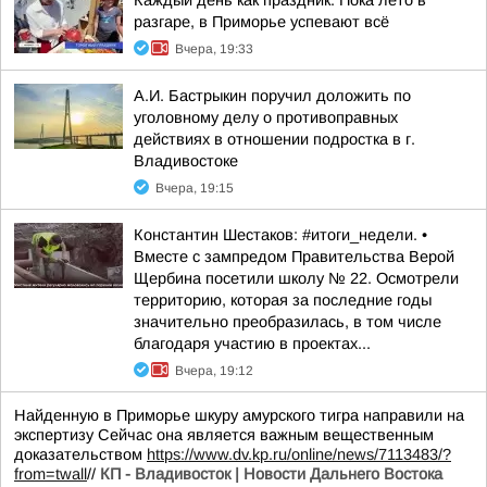
Каждый день как праздник. Пока лето в
разгаре, в Приморье успевают всё
Вчера, 19:33
А.И. Бастрыкин поручил доложить по
уголовному делу о противоправных
действиях в отношении подростка в г.
Владивостоке
Вчера, 19:15
Константин Шестаков: #итоги_недели. •
Вместе с зампредом Правительства Верой
Щербина посетили школу № 22. Осмотрели
территорию, которая за последние годы
значительно преобразилась, в том числе
благодаря участию в проектах...
Вчера, 19:12
Найденную в Приморье шкуру амурского тигра направили на
экспертизу Сейчас она является важным вещественным
доказательством
https://www.dv.kp.ru/online/news/7113483/?
from=twall
//
КП - Владивосток | Новости Дальнего Востока