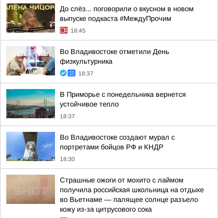
До слёз... поговорили о вкусном в новом
выпуске подкаста #МеждуПрочим
18:45
Во Владивостоке отметили День
физкультурника
18:37
В Приморье с понедельника вернется
устойчивое тепло
18:37
Во Владивостоке создают мурал с
портретами бойцов РФ и КНДР
18:30
Страшные ожоги от мохито с лаймом
получила российская школьница на отдыхе
во Вьетнаме — палящее солнце разъело
кожу из-за цитрусового сока