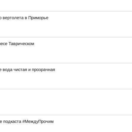
о вертолета в Приморье
несе Таврическом
 вода чистая и прозрачная
ске подкаста #МеждуПрочим