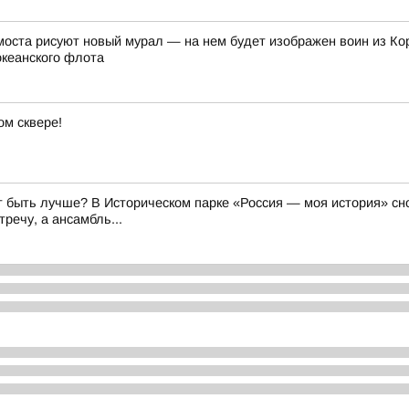
оста рисуют новый мурал — на нем будет изображен воин из Ко
океанского флота
м сквере!
 быть лучше? В Историческом парке «Россия — моя история» сно
речу, а ансамбль...