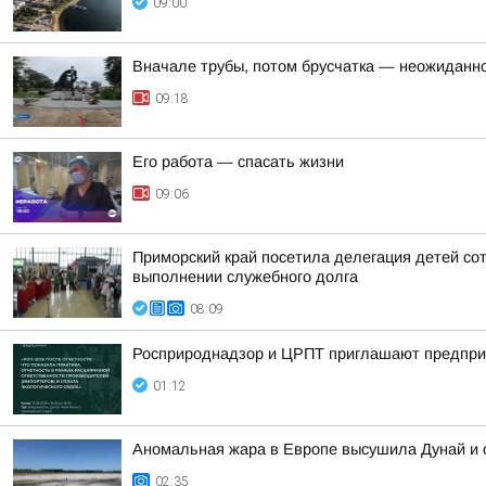
09:00
Вначале трубы, потом брусчатка — неожиданно
09:18
Его работа — спасать жизни
09:06
Приморский край посетила делегация детей со
выполнении служебного долга
08:09
Росприроднадзор и ЦРПТ приглашают предприя
01:12
Аномальная жара в Европе высушила Дунай и 
02:35