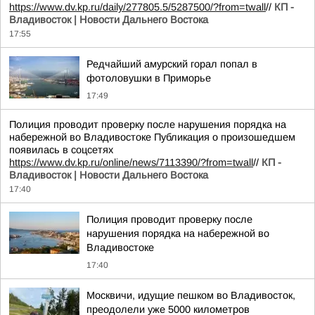
https://www.dv.kp.ru/daily/277805.5/5287500/?from=twall
//
КП -
Владивосток | Новости Дальнего Востока
17:55
Редчайший амурский горал попал в
фотоловушки в Приморье
17:49
Полиция проводит проверку после нарушения порядка на
набережной во Владивостоке Публикация о произошедшем
появилась в соцсетях
https://www.dv.kp.ru/online/news/7113390/?from=twall
//
КП -
Владивосток | Новости Дальнего Востока
17:40
Полиция проводит проверку после
нарушения порядка на набережной во
Владивостоке
17:40
Москвичи, идущие пешком во Владивосток,
преодолели уже 5000 километров