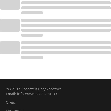
© Лента новостей Владивостока
Email:
info@news-vladivostok.ru
О нас
Контакты