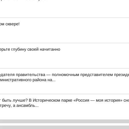
м сквере!
ерьте глубину своей начитанно
седателя правительства — полномочным представителем презид
инистративного района на...
 быть лучше? В Историческом парке «Россия — моя история» сно
речу, а ансамбль...