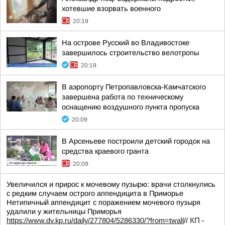
хотевшие взорвать военного
20:19
На острове Русский во Владивостоке
завершилось строительство велотропы
20:19
В аэропорту Петропавловска-Камчатского
завершена работа по техническому
оснащению воздушного пункта пропуска
20:09
В Арсеньеве построили детский городок на
средства краевого гранта
20:09
Увеличился и прирос к мочевому пузырю: врачи столкнулись
с редким случаем острого аппендицита в Приморье
Нетипичный аппендицит с поражением мочевого пузыря
удалили у жительницы Приморья
https://www.dv.kp.ru/daily/277804/5286330/?from=twall
//
КП -