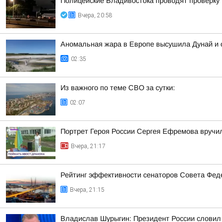
Полицейские Владивостока проводят проверку
Вчера, 20:58
Аномальная жара в Европе высушила Дунай и 
02:35
Из важного по теме СВО за сутки:
02:07
Портрет Героя России Сергея Ефремова вручи
Вчера, 21:17
Рейтинг эффективности сенаторов Совета Феде
Вчера, 21:15
Владислав Шурыгин: Президент России словил