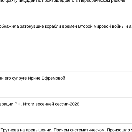
 по факту инцидента, произошедшего в Первореческом районе
обнажила затонувшие корабли времён Второй мировой войны и 
ли его супруге Ирине Ефремовой
рации РФ. Итоги весенней сессии-2026
 Трутнева на превышении. Причем систематическом. Произошло 