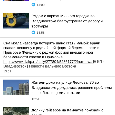
14:00
Рядом с парком Минного городка во
Владивостоке благоустраивают дорогу и
тротуары
13:58
Она могла навсегда потерять шанс стать мамой: врачи
спасли женщину с редчайшей формой беременности в
Приморье Женщину с редкой формой внематочной
беременности спасли в Приморье
https://www.dv.kp.ru/daily/277804/5286177/?from=twall
//
КП -
Владивосток | Новости Дальнего Востока
13:51
Жители дома на улице Леонова, 70 во
Владивостоке дождались решения проблемы
с неработающими лифтами
13:51
Долину гейзеров на Камчатке показали с