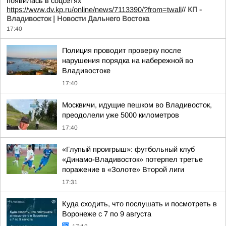
появилась в соцсетях
https://www.dv.kp.ru/online/news/7113390/?from=twall
//
КП -
Владивосток | Новости Дальнего Востока
17:40
Полиция проводит проверку после
нарушения порядка на набережной во
Владивостоке
17:40
Москвичи, идущие пешком во Владивосток,
преодолели уже 5000 километров
17:40
«Глупый проигрыш»: футбольный клуб
«Динамо-Владивосток» потерпел третье
поражение в «Золоте» Второй лиги
17:31
Куда сходить, что послушать и посмотреть в
Воронеже с 7 по 9 августа