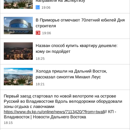
направили на экспертизу
19:06
В Приморье отмечают 70летний юбилей Дня
строителя
19:06
Назван способ купить квартиру дешевле:
кому он подойдет
18:25
Холода пришли на Дальний Восток,
рассказал синоптик Михаил Леус
18:21
Первый заезд стартовал по новой велотропе на острове
Русский во Владивостоке Вдоль велодорожки оборудовали
зоны отдыха с лавочками
https://www.dv.kp.ru/online/news/7113420/?from=twall
//
КП -
Владивосток | Новости Дальнего Востока
18:15