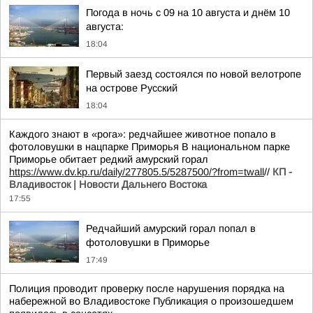
Погода в ночь с 09 на 10 августа и днём 10
августа:
18:04
Первый заезд состоялся по новой велотропе
на острове Русский
18:04
Каждого знают в «рога»: редчайшее животное попало в
фотоловушки в нацпарке Приморья В национальном парке
Приморье обитает редкий амурский горал
https://www.dv.kp.ru/daily/277805.5/5287500/?from=twall
//
КП -
Владивосток | Новости Дальнего Востока
17:55
Редчайший амурский горал попал в
фотоловушки в Приморье
17:49
Полиция проводит проверку после нарушения порядка на
набережной во Владивостоке Публикация о произошедшем