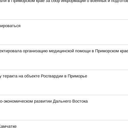
али в Приморском крае за сбор информации о военных и подготов
мироваться
ектировала организацию медицинской помощи в Приморском кра
у теракта на объекте Росгвардии в Приморье
о-экономическом развитии Дальнего Востока
Камчатке