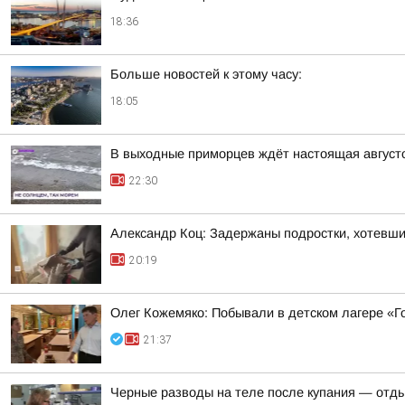
18:36
Больше новостей к этому часу:
18:05
В выходные приморцев ждёт настоящая август
22:30
Александр Коц: Задержаны подростки, хотевши
20:19
Олег Кожемяко: Побывали в детском лагере «Г
21:37
Черные разводы на теле после купания — отд