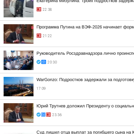
Екатерина Мизулина: Троих подростков задерж
22:38
Программа Путина на ВЭФ-2026 начинает фор
21:22
Руководитель Росздравнадзора лично проинсп
20:30
WarGonzo: Подростков задержали за подготовк
17:09
Юрий Трутнев доложил Президенту о социальн
23:36
Суд лишил отца выплат за погибшего сына на 