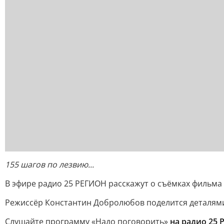
155 шагов по лезвию...
В эфире радио 25 РЕГИОН расскажут о съёмках фильма
Режиссёр Константин Добролюбов поделится деталями с
Слушайте программу «Надо поговорить»
на радио 25