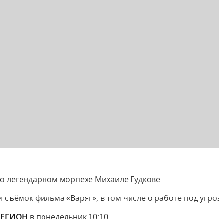
 о легендарном морпехе Михаиле Гудкове
ъёмок фильма «Варяг», в том числе о работе под угроз
 РЕГИОН
в понедельник 10:10