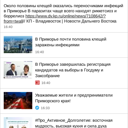
Около половины клещей оказались переносчиками инфекций
в Приморье В паразитах чаще всего находят риккетсиоз и
боррелиоз
https://www.dv.kp.ru/online/news/7108642/?
from=twall
//
КП - Владивосток | Новости Дальнего Востока
16:40
В Приморье почти половина клещей
заражены инфекциями
16:40
В Приморье завершилась регистрация
кандидатов на выборы в Госдуму и
Заксобрание
16:40
Уважаемые жители и предприниматели
Приморского края!
16:33
#Про_Активное_Долголетие: восточная
мудрость, высокая кухня и сила духа